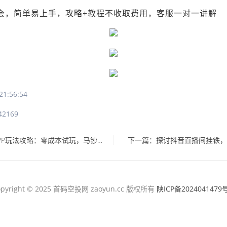
会，简单易上手，攻略+教程不收取费用，客服一对一讲解
1:56:54
42169
上一篇：小城故事APP玩法攻略：零成本试玩，马钞轻松赚，碎片时间也能稳定收益
下一篇：探讨抖音直播间挂铁，
opyright © 2025 首码空投网 zaoyun.cc 版权所有
陕ICP备2024041479号