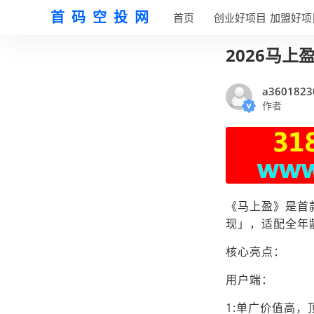
首码空投网
首页
创业好项目
加盟好项
2026马
a3601823
作者
《马上盈》是首
现」，适配全年
核心亮点：
用户端：
1:单广价值高，