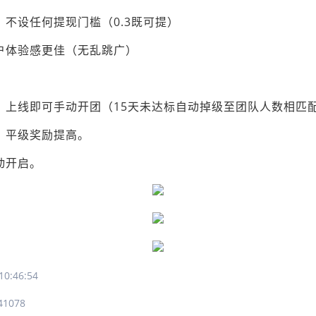
，不设任何提现门槛（0.3既可提）
用户体验感更佳（无乱跳广）
降，上线即可手动开团（15天未达标自动掉级至团队人数相匹
化，平级奖励提高。
动开启。
0:46:54
41078