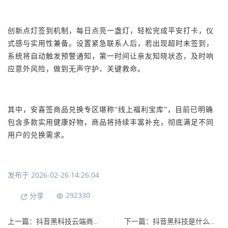
创新点灯签到机制，每日点亮一盏灯，轻松完成平安打卡，仪
式感与实用性兼备。设置紧急联系人后，若出现超时未签到，
系统将自动触发预警通知，第一时间让亲友知晓状态，及时响
应意外风险，做到无声守护、关键救命。
其中，安喜签
商品兑换专区堪称
“线上福利宝库”，目前已明确
包含多款实用健康好物，
商品
将持续丰富补充，彻底满足不同
用户的兑换需求。
发布于 2026-02-26 14:26:04
292330
分享
上一篇：抖音黑科技云端商城，站长合伙人，执行力强的来
下一篇：抖音黑科技是什么？快手涨粉丝直播涨粉技巧自助下单网址软件！挂铁软件免费送！招募合伙人！