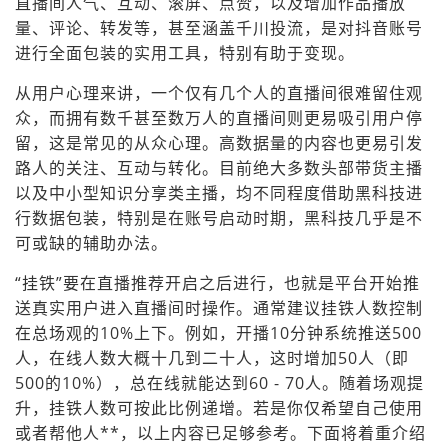
直播间人气、互动、滚屏、点赞，以及增加作品播放
量、评论、转发等，甚至涵盖千川投流，是对抖音账号
进行全面包装的实用工具，特别有助于变现。
从用户心理来讲，一个仅有几个人的直播间很难留住观
众，而拥有数千甚至数万人的直播间则更易吸引用户停
留，这是常见的从众心理。高数据量的内容也更易引发
路人的关注、互动与转化。目前绝大多数头部带货主播
以及中小型知识分享类主播，均不同程度借助黑科技进
行数据包装，特别是在账号启动时期，黑科技几乎是不
可或缺的辅助办法。
“挂铁”要在直播推荐开启之后进行，也就是平台开始推
送真实用户进入直播间时操作。通常建议挂铁人数控制
在总场观的10%上下。例如，开播10分钟系统推送500
人，在线人数大概十几到二十人，这时增加50人（即
500的10%），总在线就能达到60 - 70人。随着场观提
升，挂铁人数可按此比例递增。若是你仅希望自己使用
或者帮他人**，以上内容已足够参考。下面将着重介绍